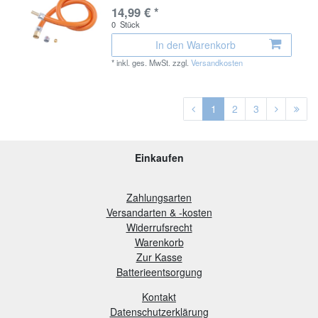
14,99 € *
0
Stück
In den Warenkorb
*
inkl. ges. MwSt.
zzgl.
Versandkosten
1
2
3
Einkaufen
Zahlungsarten
Versandarten & -kosten
Widerrufsrecht
Warenkorb
Zur Kasse
B
atterieentsorgung
Kontakt
Datenschutzerklärung