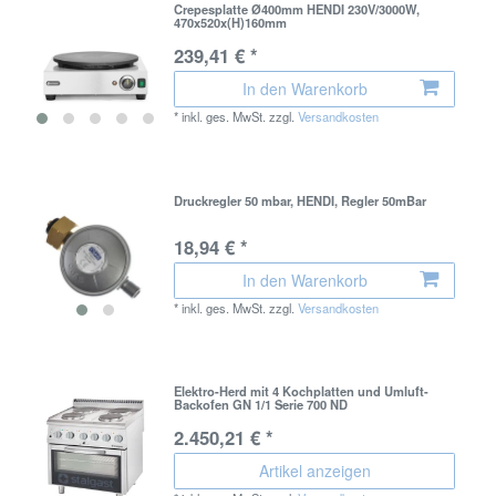
Crepesplatte Ø400mm HENDI 230V/3000W,
470x520x(H)160mm
239,41 € *
In den Warenkorb
*
inkl. ges. MwSt.
zzgl.
Versandkosten
Druckregler 50 mbar, HENDI, Regler 50mBar
18,94 € *
In den Warenkorb
*
inkl. ges. MwSt.
zzgl.
Versandkosten
Elektro-Herd mit 4 Kochplatten und Umluft-
Backofen GN 1/1 Serie 700 ND
2.450,21 € *
Artikel anzeigen