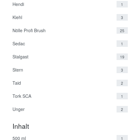
Hendi
1
Kiehl
3
Nölle Profi Brush
25
Sedac
1
Stalgast
19
Stern
3
Taid
2
Tork SCA
1
Unger
2
Inhalt
500 ml
1