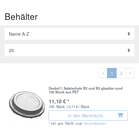
Behälter
1
2
Deckel f. Salatschale B2 und B3 glasklar rund
100 Stück aus PET
11,10 € *
100
Stück
| 0,11 € / Stück
In den Warenkorb
*
inkl. ges. MwSt.
zzgl.
Versandkosten