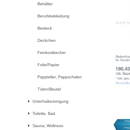
Behälter
Berufsbekleidung
Besteck
Deckchen
Feinkostbecher
Abdeckha
für Hord
Folie/Papier
190,43
125
Stüc
Pappteller, Pappschalen
*
inkl. ges
Versandk
Tüten/Beutel
Unterhaltsreinigung
Toilette, Bad
Sauna, Wellness