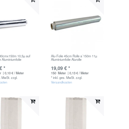
 30cmx150m 10,5µ auf
Alu-Folie 45cm Rolle a´150m 11µ
 Aluminiumfolie
Aluminiumfolie Alurolle
€ *
19,09 € *
r
| 0,10 € / Meter
150
Meter
| 0,13 € / Meter
s. MwSt.
zzgl.
*
inkl. ges. MwSt.
zzgl.
osten
Versandkosten