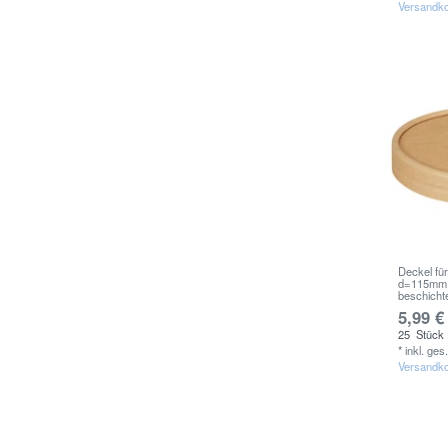
Versandk
Deckel fü
d=115mm 
beschicht
5,99 €
25
Stück
*
inkl. ges
Versandk