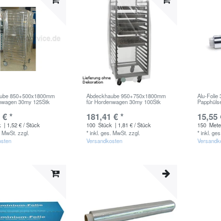
ube 850+500x1800mm
Abdeckhaube 950+750x1800mm
Alu-Folie
enwagen 30my 125Stk
für Hordenwagen 30my 100Stk
Papphülse
 € *
181,41 € *
15,55 
k
| 1,52 € / Stück
100
Stück
| 1,81 € / Stück
150
Mete
. MwSt.
zzgl.
*
inkl. ges. MwSt.
zzgl.
*
inkl. ge
osten
Versandkosten
Versandk