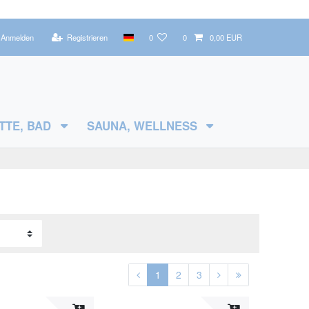
Anmelden
Registrieren
0
0
0,00 EUR
TTE, BAD
SAUNA, WELLNESS
1
2
3