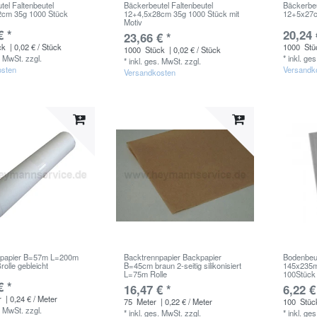
tel Faltenbeutel
Bäckerbeutel Faltenbeutel
Bäckerbeu
2cm 35g 1000 Stück
12+4,5x28cm 35g 1000 Stück mit
12+5x27c
Motiv
€ *
20,24 
23,66 € *
ck
| 0,02 € / Stück
1000
Stü
1000
Stück
| 0,02 € / Stück
. MwSt.
zzgl.
*
inkl. ge
*
inkl. ges. MwSt.
zzgl.
osten
Versandk
Versandkosten
npapier B=57m L=200m
Backtrennpapier Backpapier
Bodenbeu
olle gebleicht
B=45cm braun 2-seitig silikonisiert
145x235m
L=75m Rolle
100Stück
€ *
16,47 € *
6,22 €
r
| 0,24 € / Meter
75
Meter
| 0,22 € / Meter
100
Stüc
. MwSt.
zzgl.
*
inkl. ges. MwSt.
zzgl.
*
inkl. ge