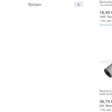
Bäckerbeu
Styropor
5
12+4,5x2
19,49 
1000
Stü
*
inkl. ges
Versandk
Backtren
weiß Großr
48,74 
200
Mete
*
inkl. ges