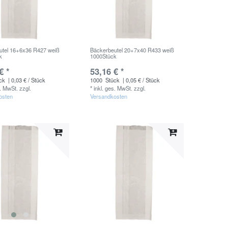
utel 16+6x36 R427 weiß
Bäckerbeutel 20+7x40 R433 weiß
k
1000Stück
€ *
53,16 € *
ck
| 0,03 € / Stück
1000
Stück
| 0,05 € / Stück
s. MwSt.
zzgl.
*
inkl. ges. MwSt.
zzgl.
osten
Versandkosten