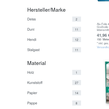
Hersteller/Marke
Deiss
2
Alu-Folie
Großrolle
Duni
11
lebensmitt
41,96 
Hendi
150
Mete
12
*
inkl. ges
Versandk
Stalgast
11
Material
Holz
1
Kunststoff
27
Papier
14
Pappe
8