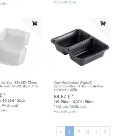
Versandkosten
osten
rger-Box 185x133x75mm
Duni Menüschale 2-geteilt
Deckel IP9 500 Stück XPS
227x178x50mm 1185ml Caterline
schwarz 216Stk
€ *
58,57 € *
k
| 0,12 € / Stück
216
Stück
| 0,27 € / Stück
s. MwSt.
zzgl.
*
inkl. ges. MwSt.
zzgl.
osten
Versandkosten
1
2
3