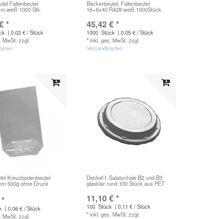
tel Faltenbeutel
Bäckerbeutel, Faltenbeutel
m weiß 1000 Stk.
16+6x40 R428 weiß 1000Stück
€ *
45,42 € *
ck
| 0,02 € / Stück
1000
Stück
| 0,05 € / Stück
s. MwSt.
zzgl.
*
inkl. ges. MwSt.
zzgl.
osten
Versandkosten
tel Kreuzbodenbeutel
Deckel f. Salatschale B2 und B3
m 500g ohne Druck
glasklar rund 100 Stück aus PET
11,10 € *
 *
100
Stück
| 0,11 € / Stück
k
| 0,06 € / Stück
*
inkl. ges. MwSt.
zzgl.
s. MwSt.
zzgl.