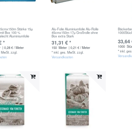
 45cmx150m Stärke 15µ
Alu-Folie Aluminiumfolie Alu-Rolle
Bäckerbe
 mit Box 100 %
45cmx150m 17µ Großrolle ohne
1000Stüc
elecht Aluminiumfolie
Box extra Stark
33,64 
€ *
31,31 € *
1000
Stü
r
| 0,28 € / Meter
150
Meter
| 0,21 € / Meter
*
inkl. ge
. MwSt.
zzgl.
*
inkl. ges. MwSt.
zzgl.
Versandk
osten
Versandkosten