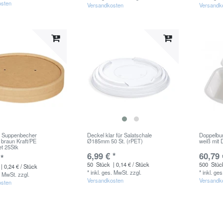
osten
Versandkosten
Versandk
r Suppenbecher
Deckel klar für Salatschale
Doppelbu
braun Kraft/PE
Ø185mm 50 St. (rPET)
weiß mit 
et 25Stk
6,99 € *
60,79 
 *
50
Stück
| 0,14 € / Stück
500
Stüc
| 0,24 € / Stück
*
inkl. ges. MwSt.
zzgl.
*
inkl. ge
. MwSt.
zzgl.
Versandkosten
Versandk
osten