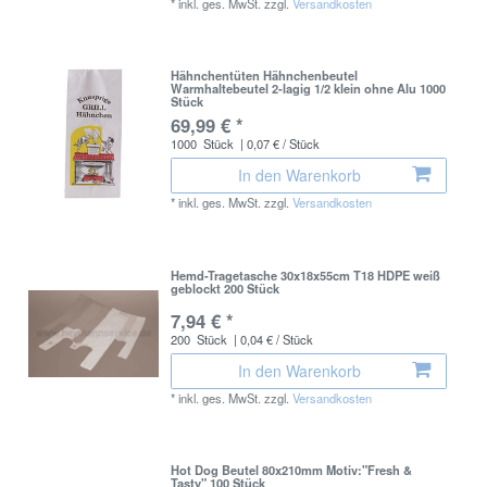
*
inkl. ges. MwSt.
zzgl.
Versandkosten
Hähnchentüten Hähnchenbeutel
Warmhaltebeutel 2-lagig 1/2 klein ohne Alu 1000
Stück
69,99 € *
1000
Stück
| 0,07 € / Stück
In den Warenkorb
*
inkl. ges. MwSt.
zzgl.
Versandkosten
Hemd-Tragetasche 30x18x55cm T18 HDPE weiß
geblockt 200 Stück
7,94 € *
200
Stück
| 0,04 € / Stück
In den Warenkorb
*
inkl. ges. MwSt.
zzgl.
Versandkosten
Hot Dog Beutel 80x210mm Motiv:"Fresh &
Tasty" 100 Stück