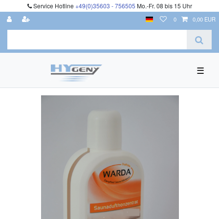
Service Hotline
+49(0)35603 - 756505
Mo.-Fr. 08 bis 15 Uhr
0
0,00 EUR
☰