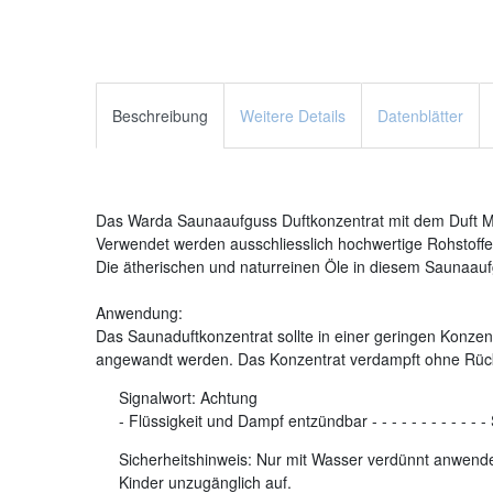
Beschreibung
Weitere Details
Datenblätter
Das Warda Saunaaufguss Duftkonzentrat mit dem Duft Mel
Verwendet werden ausschliesslich hochwertige Rohstoffe.
Die ätherischen und naturreinen Öle in diesem Saunaaufg
Anwendung:
Das Saunaduftkonzentrat sollte in einer geringen Konzent
angewandt werden. Das Konzentrat verdampft ohne Rüc
Signalwort:
Achtung
-
Flüssigkeit und Dampf entzündbar
-
-
-
-
-
-
-
-
-
-
-
-
Sicherheitshinweis: Nur mit Wasser verdünnt anwenden
Kinder unzugänglich auf.