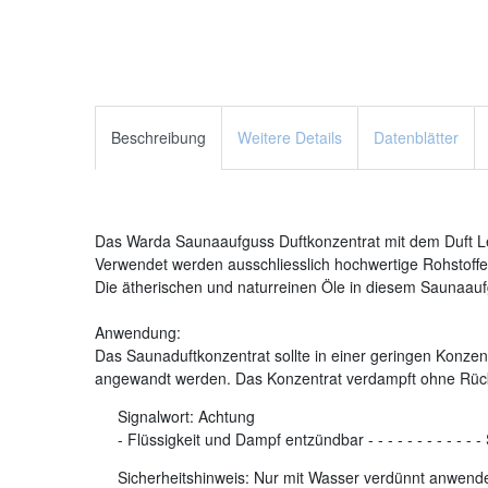
Beschreibung
Weitere Details
Datenblätter
Das Warda Saunaaufguss Duftkonzentrat mit dem Duft Le
Verwendet werden ausschliesslich hochwertige Rohstoffe.
Die ätherischen und naturreinen Öle in diesem Saunaaufg
Anwendung:
Das Saunaduftkonzentrat sollte in einer geringen Konzent
angewandt werden. Das Konzentrat verdampft ohne Rüc
Signalwort:
Achtung
-
Flüssigkeit und Dampf entzündbar
-
-
-
-
-
-
-
-
-
-
-
-
Sicherheitshinweis: Nur mit Wasser verdünnt anwenden