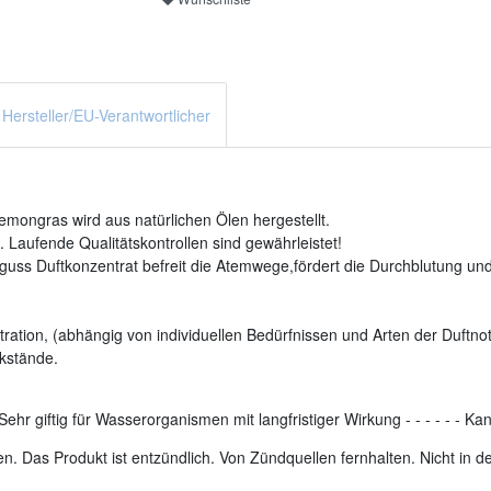
Hersteller/EU-Verantwortlicher
mongras wird aus natürlichen Ölen hergestellt.
 Laufende Qualitätskontrollen sind gewährleistet!
uss Duftkonzentrat befreit die Atemwege,fördert die Durchblutung und 
ration, (abhängig von individuellen Bedürfnissen und Arten der Duftnot
kstände.
Sehr giftig für Wasserorganismen mit langfristiger Wirkung
-
-
-
-
-
-
Kan
. Das Produkt ist entzündlich. Von Zündquellen fernhalten. Nicht in 