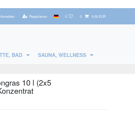
Anmelden
Registrieren
0
0
0,00 EUR
TTE, BAD
SAUNA, WELLNESS
gras 10 l (2x5
 Konzentrat