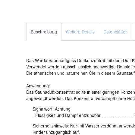
Beschreibung
Weitere Details
Datenblätter
Das Warda Saunaaufguss Duftkonzentrat mit dem Duft Kok
Verwendet werden ausschliesslich hochwertige Rohstoffe.
Die ätherischen und naturreinen Öle in diesem Saunaaufg
Anwendung:
Das Saunaduftkonzentrat sollte in einer geringen Konzent
angewandt werden. Das Konzentrat verdampft ohne Rüc
Signalwort:
Achtung
-
Flüssigkeit und Dampf entzündbar
-
-
-
-
-
-
-
-
-
-
-
-
Sicherheitshinweis: Nur mit Wasser verdünnt anwenden
Kinder unzugänglich auf.