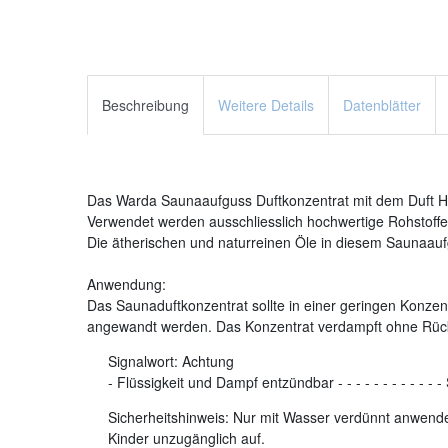
Beschreibung
Weitere Details
Datenblätter
Das Warda Saunaaufguss Duftkonzentrat mit dem Duft Him
Verwendet werden ausschliesslich hochwertige Rohstoffe.
Die ätherischen und naturreinen Öle in diesem Saunaaufg
Anwendung:
Das Saunaduftkonzentrat sollte in einer geringen Konzent
angewandt werden. Das Konzentrat verdampft ohne Rüc
Signalwort:
Achtung
-
Flüssigkeit und Dampf entzündbar
-
-
-
-
-
-
-
-
-
-
-
-
Sicherheitshinweis: Nur mit Wasser verdünnt anwenden
Kinder unzugänglich auf.