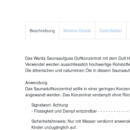
Beschreibung
Weitere Details
Datenblätter
Das Warda Saunaaufguss Duftkonzentrat mit dem Duft Him
Verwendet werden ausschliesslich hochwertige Rohstoffe.
Die ätherischen und naturreinen Öle in diesem Saunaaufg
Anwendung:
Das Saunaduftkonzentrat sollte in einer geringen Konzent
angewandt werden. Das Konzentrat verdampft ohne Rüc
Signalwort:
Achtung
-
Flüssigkeit und Dampf entzündbar
-
-
-
-
-
-
-
-
-
-
-
-
Sicherheitshinweis: Nur mit Wasser verdünnt anwenden
Kinder unzugänglich auf.