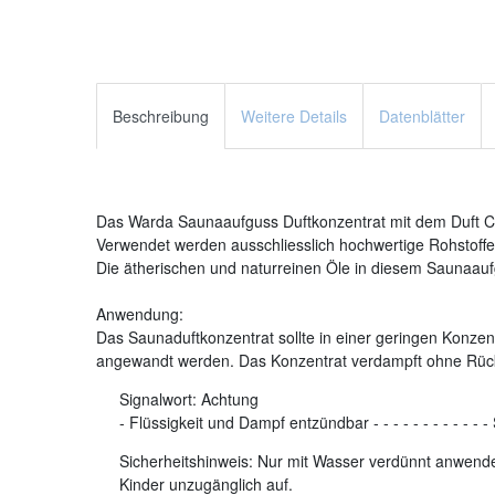
Beschreibung
Weitere Details
Datenblätter
Das Warda Saunaaufguss Duftkonzentrat mit dem Duft Citr
Verwendet werden ausschliesslich hochwertige Rohstoffe.
Die ätherischen und naturreinen Öle in diesem Saunaaufg
Anwendung:
Das Saunaduftkonzentrat sollte in einer geringen Konzent
angewandt werden. Das Konzentrat verdampft ohne Rüc
Signalwort:
Achtung
-
Flüssigkeit und Dampf entzündbar
-
-
-
-
-
-
-
-
-
-
-
-
Sicherheitshinweis: Nur mit Wasser verdünnt anwenden
Kinder unzugänglich auf.