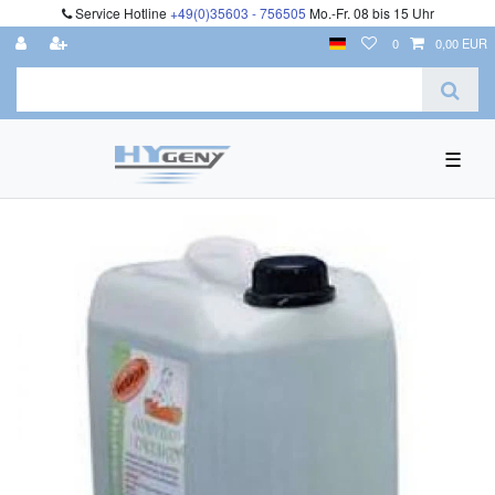
Service Hotline
+49(0)35603 - 756505
Mo.-Fr. 08 bis 15 Uhr
0
0,00 EUR
☰