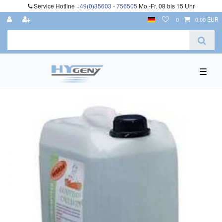
Service Hotline
+49(0)35603 - 756505
Mo.-Fr. 08 bis 15 Uhr
0
0,00 EUR
☰