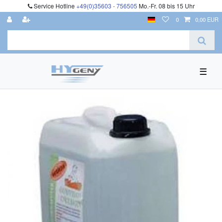
Service Hotline
+49(0)35603 - 756505
Mo.-Fr. 08 bis 15 Uhr
0
0,00 EUR
☰