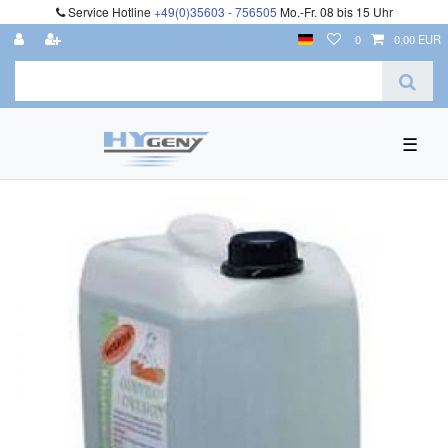
Service Hotline
+49(0)35603 - 756505
Mo.-Fr. 08 bis 15 Uhr
0
0,00 EUR
☰