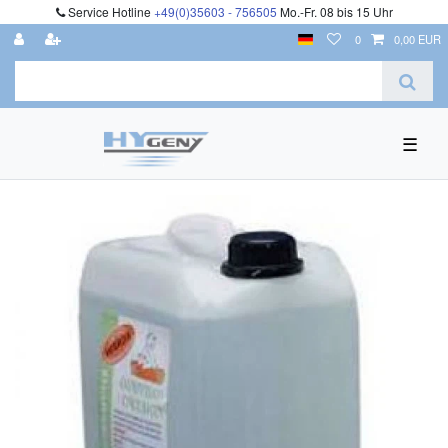
Service Hotline
+49(0)35603 - 756505
Mo.-Fr. 08 bis 15 Uhr
0
0,00 EUR
☰