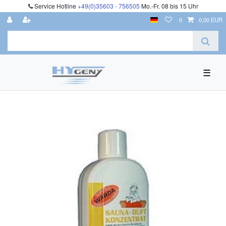
Service Hotline
+49(0)35603 - 756505
Mo.-Fr. 08 bis 15 Uhr
0
0,00 EUR
☰