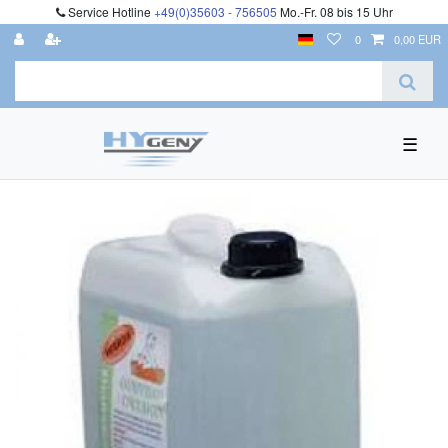
Service Hotline
+49(0)35603 - 756505
Mo.-Fr. 08 bis 15 Uhr
0
0,00 EUR
☰