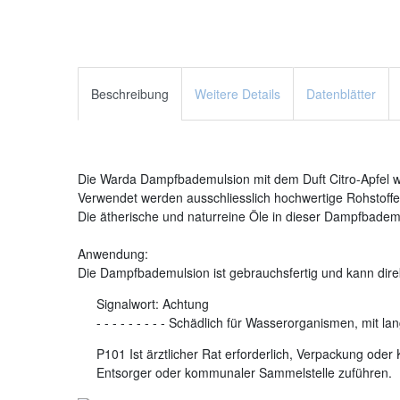
Beschreibung
Weitere Details
Datenblätter
Die Warda Dampfbademulsion mit dem Duft Citro-Apfel wir
Verwendet werden ausschliesslich hochwertige Rohstoffe.
Die ätherische und naturreine Öle in dieser Dampfbadem
Anwendung:
Die Dampfbademulsion ist gebrauchsfertig und kann di
Signalwort:
Achtung
-
-
-
-
-
-
-
-
-
Schädlich für Wasserorganismen, mit lang
P101 Ist ärztlicher Rat erforderlich, Verpackung ode
Entsorger oder kommunaler Sammelstelle zuführen.