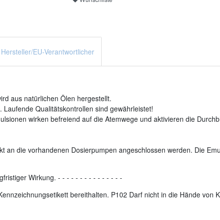
Hersteller/EU-Verantwortlicher
d aus natürlichen Ölen hergestellt.
 Laufende Qualitätskontrollen sind gewährleistet!
ulsionen wirken befreiend auf die Atemwege und aktivieren die Durchb
rekt an die vorhandenen Dosierpumpen angeschlossen werden. Die Emu
fristiger Wirkung.
-
-
-
-
-
-
-
-
-
-
-
-
-
-
-
r Kennzeichnungsetikett bereithalten. P102 Darf nicht in die Hände vo