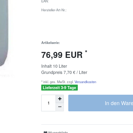
EAN:
Hersteller-Art-Nr.:
Artikelserie:
*
76,99 EUR
Inhalt
10
Liter
Grundpreis
7,70 € / Liter
* inkl. ges. MwSt. zzgl.
Versandkosten
Lieferzeit 3-9 Tage
In den War
Wunschliste