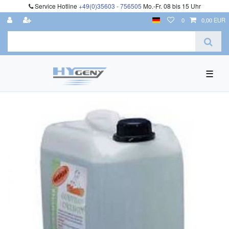
Service Hotline
+49(0)35603 - 756505
Mo.-Fr. 08 bis 15 Uhr
0
0,00 EUR
☰